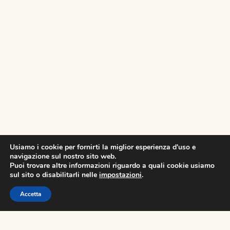
Usiamo i cookie per fornirti la miglior esperienza d'uso e
navigazione sul nostro sito web.
AGRIRESORT
Puoi trovare altre informazioni riguardo a quali cookie usiamo
sul sito o disabilitarli nelle
impostazioni
.
Accetta
CHIAMA
E-MAIL
WHATSAPP
Masseria Storica ad Otranto